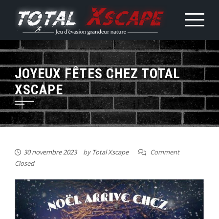
Skip
to
content
JOYEUX FÊTES CHEZ TOTAL
XSCAPE
30 novembre 2023
by
Total Xscape
Comment
Closed